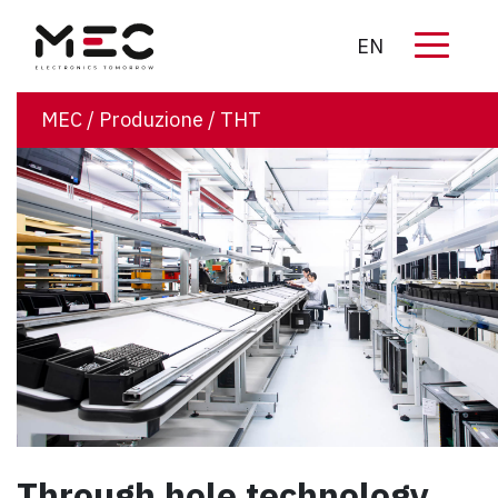
EN
MEC
/
Produzione
/
THT
Through hole technology